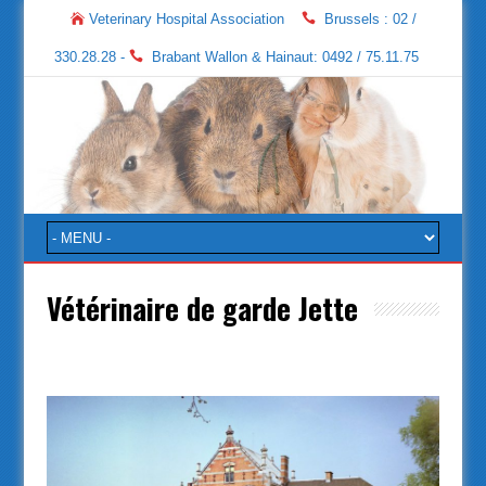
Veterinary Hospital Association
Brussels : 02 /
330.28.28 -
Brabant Wallon & Hainaut: 0492 / 75.11.75
Vétérinaire de garde Jette
Vétérinaire de garde Jette
http://www.canisfelis.be/
http://veterinairejettemathieumyrie
http://www.veterinairepeters.be/
http://veterinaireleysens.be/
http://veterinaire-veearts-
vanlierde.be/