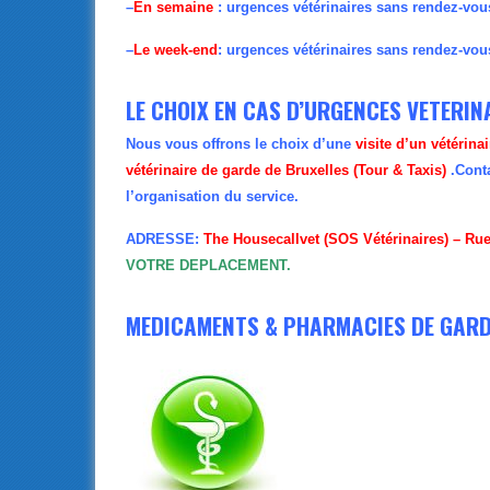
–
En semaine
: urgences vétérinaires sans rendez-vou
–
Le week-end
: urgences vétérinaires sans rendez-vou
LE CHOIX EN CAS D’URGENCES VETERIN
Nous vous offrons le choix d’une
visite d’un vétérina
vétérinaire de garde de Bruxelles (Tour & Taxis)
.Conta
l’organisation du service.
ADRESSE:
The Housecallvet (SOS Vétérinaires) – Rue 
VOTRE DEPLACEMENT.
MEDICAMENTS & PHARMACIES DE GAR