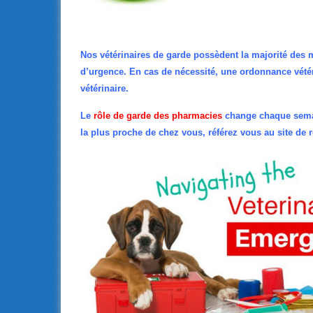
Nos vétérinaires de garde possèdent la majorité des 
d’urgence. En cas de nécessité, une ordonnance vétéri
vétérinaire.
Le
rôle de garde des pharmacies
change chaque sema
la plus proche de chez vous, référez vous au site de 