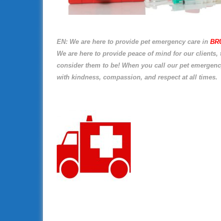
EN: We are here to provide pet emergency care in
BR
We are here to provide peace of mind for our clients, 
consider them to be! When you call our pet emergency 
with kindness, compassion, and respect at all times.