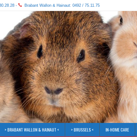
30.28.28 -
Brabant Wallon & Hainaut: 0492 / 75.11.75
> BRABANT WALLON & HAINAUT <
> BRUSSELS <
IN-HOME CARE