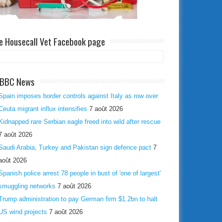
e Housecall Vet Facebook page
BBC News
Spain imposes border controls against Italy as row over
Ceuta migrant influx intensifies
7 août 2026
Kidnapped rare Serbian eagle freed into wild after rescue
7 août 2026
Saudi Arabia, Turkey and Pakistan sign defence pact
7
août 2026
Spanish police arrest 78 people in bust of 'one of largest'
smuggling networks
7 août 2026
Trump administration to pay German firm $1.2bn to halt
US wind projects
7 août 2026