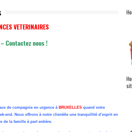
s
Ho
GENCES VETERINAIRES
.be/
.be/
e/
 – Contactez nous !
Ho
si
maux de compagnie en urgence à
BRUXELLES
quand votre
eek-end. Nous offrons à notre clientèle une tranquillité d’esprit en
e la famille à part entière.