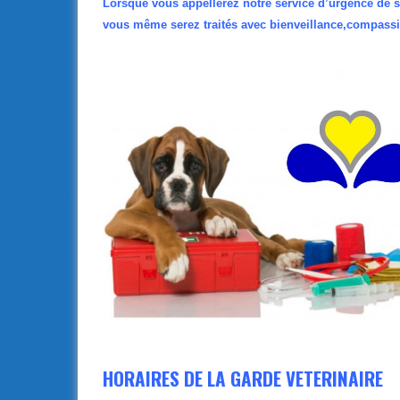
Lorsque vous appellerez notre service d’urgence de
vous même serez traités avec bienveillance,compassio
HORAIRES DE LA GARDE VETERINAIRE