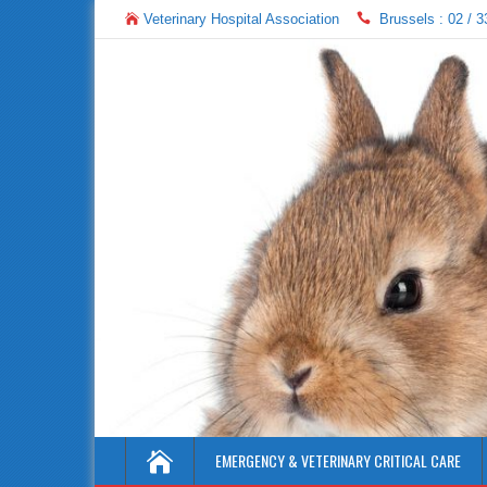
Veterinary Hospital Association
Brussels : 02 / 3
"In-Home care for your pets"
EMERGENCY & VETERINARY CRITICAL CARE